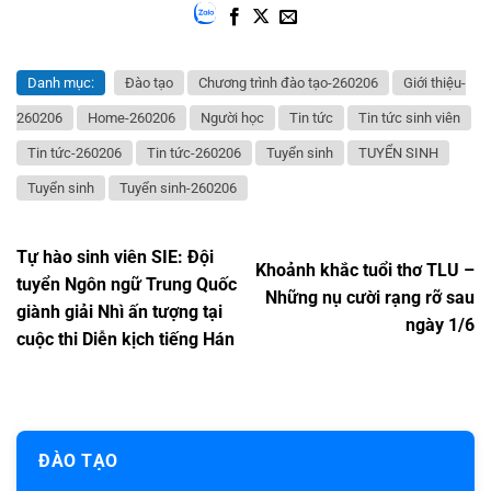
Danh mục:
Đào tạo
Chương trình đào tạo-260206
Giới thiệu-
260206
Home-260206
Người học
Tin tức
Tin tức sinh viên
Tin tức-260206
Tin tức-260206
Tuyển sinh
TUYỂN SINH
Tuyển sinh
Tuyển sinh-260206
Tự hào sinh viên SIE: Đội
Khoảnh khắc tuổi thơ TLU –
tuyển Ngôn ngữ Trung Quốc
Những nụ cười rạng rỡ sau
giành giải Nhì ấn tượng tại
ngày 1/6
cuộc thi Diễn kịch tiếng Hán
ĐÀO TẠO