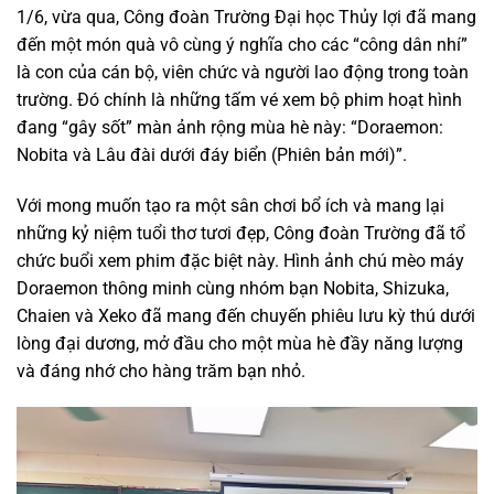
1/6, vừa qua, Công đoàn Trường Đại học Thủy lợi đã mang
đến một món quà vô cùng ý nghĩa cho các “công dân nhí”
là con của cán bộ, viên chức và người lao động trong toàn
trường. Đó chính là những tấm vé xem bộ phim hoạt hình
đang “gây sốt” màn ảnh rộng mùa hè này: “Doraemon:
Nobita và Lâu đài dưới đáy biển (Phiên bản mới)”.
Với mong muốn tạo ra một sân chơi bổ ích và mang lại
những kỷ niệm tuổi thơ tươi đẹp, Công đoàn Trường đã tổ
chức buổi xem phim đặc biệt này. Hình ảnh chú mèo máy
Doraemon thông minh cùng nhóm bạn Nobita, Shizuka,
Chaien và Xeko đã mang đến chuyến phiêu lưu kỳ thú dưới
lòng đại dương, mở đầu cho một mùa hè đầy năng lượng
và đáng nhớ cho hàng trăm bạn nhỏ.