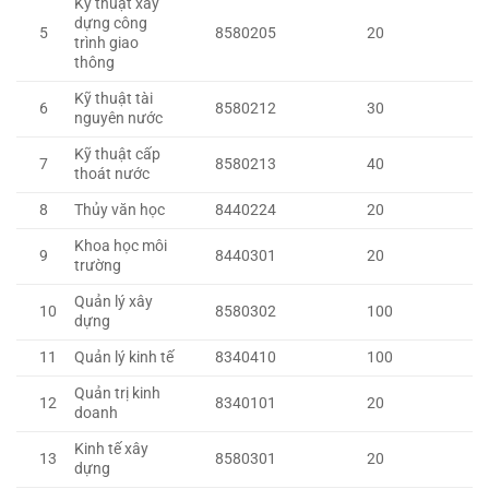
Kỹ thuật xây
dựng công
5
8580205
20
trình giao
thông
Kỹ thuật tài
6
8580212
30
nguyên nước
Kỹ thuật cấp
7
8580213
40
thoát nước
8
Thủy văn học
8440224
20
Khoa học môi
9
8440301
20
trường
Quản lý xây
10
8580302
100
dựng
11
Quản lý kinh tế
8340410
100
Quản trị kinh
12
8340101
20
doanh
Kinh tế xây
13
8580301
20
dựng