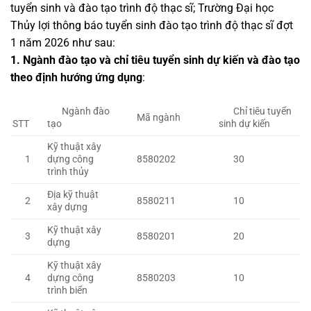
tuyển sinh và đào tạo trình độ thạc sĩ; Trường Đại học
Thủy lợi thông báo tuyển sinh đào tạo trình độ thạc sĩ đợt
1 năm 2026 như sau:
1. Ngành đào tạo và chỉ tiêu tuyển sinh dự kiến và
đào tạo
theo định hướng ứng dụng
:
Ngành đào
Chỉ tiêu tuyển
Mã ngành
STT
tạo
sinh dự kiến
Kỹ thuật xây
1
dựng công
8580202
30
trình thủy
Địa kỹ thuật
2
8580211
10
xây dựng
Kỹ thuật xây
3
8580201
20
dựng
Kỹ thuật xây
4
dựng công
8580203
10
trình biển