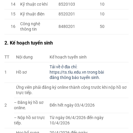
14
Kỹ thuật cơ khí
8520103
10
15
Kỹ thuật điện
8520201
10
Công nghệ
16
8480201
50
thông tin
2. Kế hoạch tuyển sinh
TT
Nội dung
Kế hoạch tuyển sinh
Tải về ở địa chỉ:
1
Hồ sơ
https://ts.tlu.edu.vn trong bài
đăng thông báo tuyển sinh.
Ứng viên phải đăng ký online thành công trước khi nộp hồ sơ
trực tiếp.
– Đăng ký hồ sơ
2
Đến hết ngày 03/4/2026
online.
– Nộp hồ sơ trực
Từ ngày 06/4/2026 đến ngày
tiếp.
10/4/2026
Học bổ sung
20/4/2026 đến ngày