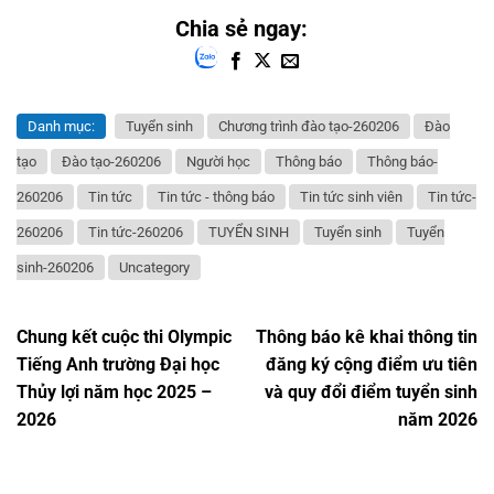
Danh mục:
Tuyển sinh
Chương trình đào tạo-260206
Đào
tạo
Đào tạo-260206
Người học
Thông báo
Thông báo-
260206
Tin tức
Tin tức - thông báo
Tin tức sinh viên
Tin tức-
260206
Tin tức-260206
TUYỂN SINH
Tuyển sinh
Tuyển
sinh-260206
Uncategory
Chung kết cuộc thi Olympic
Thông báo kê khai thông tin
Tiếng Anh trường Đại học
đăng ký cộng điểm ưu tiên
Thủy lợi năm học 2025 –
và quy đổi điểm tuyển sinh
2026
năm 2026