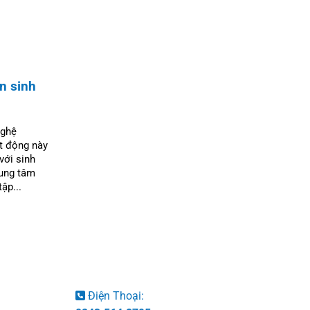
n sinh
nghệ
t động này
với sinh
rung tâm
ập...
Điện Thoại: