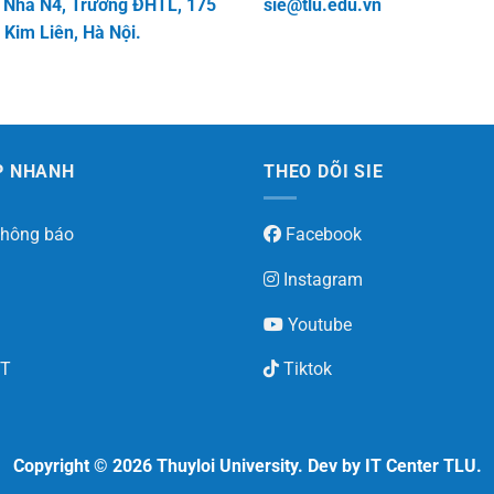
 Nhà N4, Trường ĐHTL, 175
sie@tlu.edu.vn
 Kim Liên, Hà Nội.
P NHANH
THEO DÕI SIE
Thông báo
Facebook
Instagram
Youtube
T
Tiktok
Copyright © 2026 Thuyloi University. Dev by IT Center TLU.