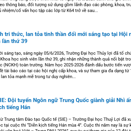
Theo thông báo, đối tượng sử dụng gồm lãnh đạo các phòng, khoa, tr
hủ nhiệm/cố vấn học tập các lớp từ K64 trở về sau...
 tri thức, lan tỏa tinh thần đổi mới sáng tạo tại Hội 
 lần thứ 39
mới sáng tạo, sáng ngày 05/6/2026, Trường Đại học Thủy lợi đã tổ c
ị Khoa học sinh viên lần thứ 39, ghi nhận những thành quả nổi bật t
ọc (NCKH) toàn trường. Năm học 2025-2026 đánh dấu bước tiến vượt
đề tài báo cáo tại các hội nghị cấp khoa, và sự tham gia đa dạng từ 
 lan tỏa mạnh mẽ trong tư duy nghiên...
IE: Đội tuyển Ngôn ngữ Trung Quốc giành giải Nhì ấ
ịch tiếng Hán
từ Trung tâm Đào tạo Quốc tế (SIE) – Trường Đại học Thuỷ Lợi đã x
c tại cuộc thi “Diễn kịch tiếng Hán mùa 4”. Cuộc thi năm nay là sự
ội văn hoá Việt – Trung DNU 2026”, quy tụ sự tham gia của 12 đội