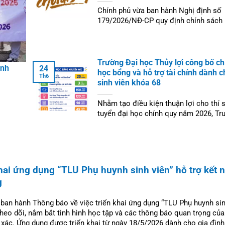
Chính phủ vừa ban hành Nghị định số
179/2026/NĐ-CP quy định chính sách
dành cho người học các ngành khoa h
kỹ thuật then chốt và...
Trường Đại học Thủy lợi công bố ch
ình
24
học bổng và hỗ trợ tài chính dành c
Th6
sinh viên khóa 68
Nhằm tạo điều kiện thuận lợi cho thí s
tuyển đại học chính quy năm 2026, Tr
học Thủy lợi ban hành Thông báo về v
học...
ai ứng dụng “TLU Phụ huynh sinh viên” hỗ trợ kết n
g
 ban hành Thông báo về việc triển khai ứng dụng “TLU Phụ huynh sin
heo dõi, nắm bắt tình hình học tập và các thông báo quan trọng của
 xác. Ứng dụng được triển khai từ ngày 18/5/2026 dành cho gia đình