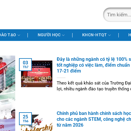
ĐÀO TẠO
NGƯỜI HỌC
KHCN-HTQT
H
Đây là những ngành có tỷ lệ 100% s
03
tốt nghiệp có việc làm, điểm chuẩ
Th7
17-21 điểm
Theo kết quả khảo sát của Trường Đạ
lợi, nhiều ngành đào tạo truyền thống đ
100% sinh viên có việc làm sau một nă
Chính phủ ban hành chính sách họ
25
cho các ngành STEM, công nghệ ch
Th6
từ năm 2026