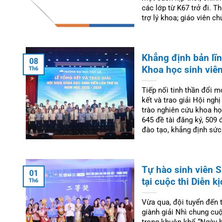
các lớp từ K67 trở đi. 
trợ lý khoa; giáo viên c
Khẳng định bản lĩnh
08
Khoa học sinh viên
Th6
Tiếp nối tinh thần đổi 
kết và trao giải Hội ngh
trào nghiên cứu khoa h
645 đề tài đăng ký, 509 
đào tạo, khẳng định sức
Tự hào sinh viên S
01
tại cuộc thi Diễn k
Th6
Vừa qua, đội tuyển đến 
giành giải Nhì chung cuộ
trong khuôn khổ “Ngày h