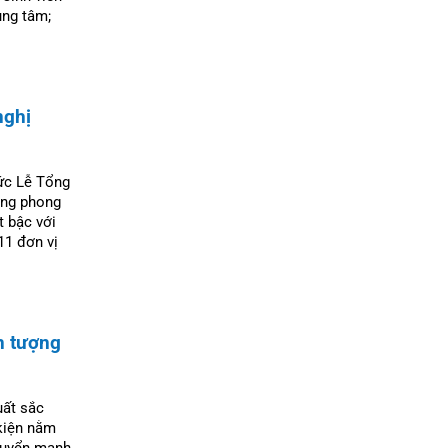
260206
ung tâm;
Luyện thi TOEFL/IELTS, các lớp
tiếng Anh ngắn hạn-260206
Vừa làm vừa học-260206
nghị
hức Lễ Tổng
rong phong
 bậc với
11 đơn vị
n tượng
uất sắc
 kiện nằm
 tuyển mạnh