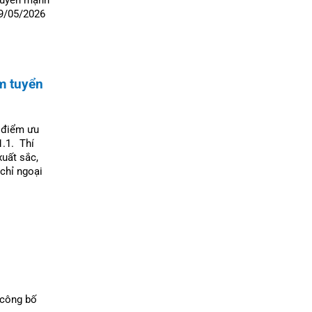
29/05/2026
m tuyển
g điểm ưu
1.1. Thí
xuất sắc,
chỉ ngoại
 công bố